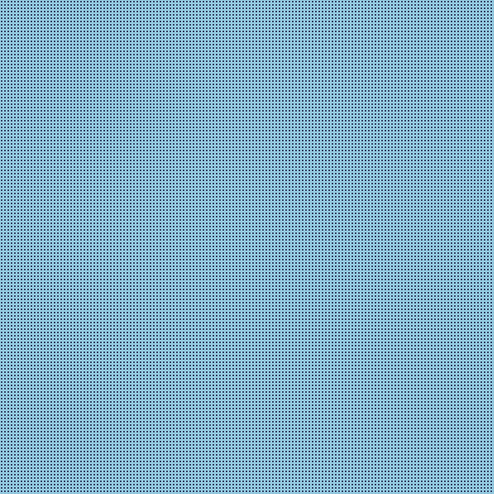
PANDAS