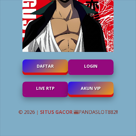
DAFTAR
LOGIN
LIVE RTP
AKUN VIP
© 2026 |
SITUS GACOR
🎰PANDASLOT882!!