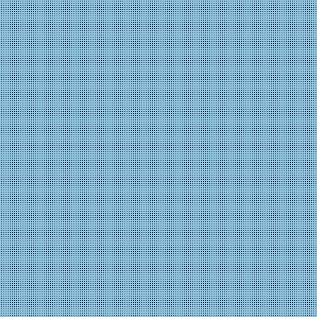
nti Kekalahan